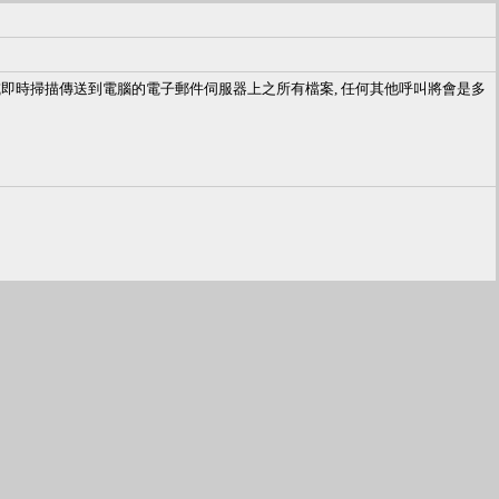
或即時掃描傳送到電腦的電子郵件伺服器上之所有檔案, 任何其他呼叫將會是多