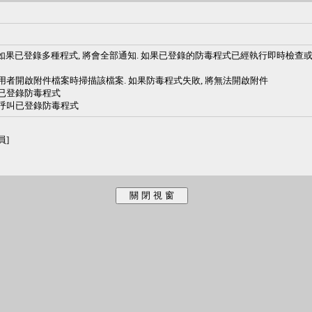
如果已登錄多種程式, 將會全部通知. 如果已登錄的防毒程式已經執行即時檢查
在使用者開啟附件檔案時掃描該檔案. 如果防毒程式失敗, 將無法開啟附件
叫已登錄防毒程式
案時呼叫已登錄防毒程式
員]