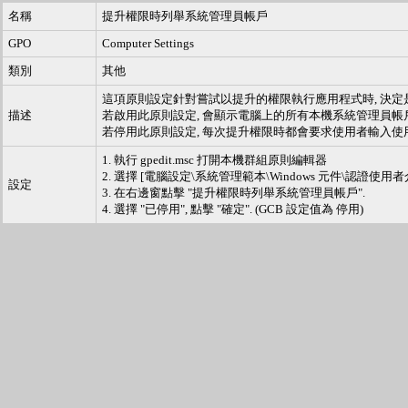
名稱
提升權限時列舉系統管理員帳戶
GPO
Computer Settings
類別
其他
這項原則設定針對嘗試以提升的權限執行應用程式時, 決定
描述
若啟用此原則設定, 會顯示電腦上的所有本機系統管理員帳
若停用此原則設定, 每次提升權限時都會要求使用者輸入使
1. 執行 gpedit.msc 打開本機群組原則編輯器
2. 選擇 [電腦設定\系統管理範本\Windows 元件\認證使用者
設定
3. 在右邊窗點擊 "提升權限時列舉系統管理員帳戶".
4. 選擇 "已停用", 點擊 "確定". (GCB 設定值為 停用)