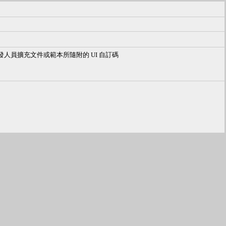
 可讓開發人員擴充文件或範本所隨附的 UI 自訂碼