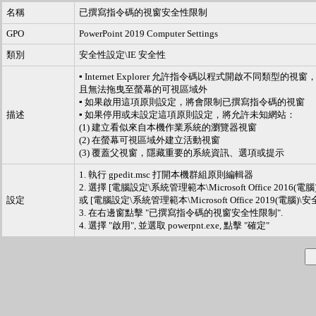
名稱
已撰寫指令碼的視窗安全性限制
GPO
PowerPoint 2019 Computer Settings
類別
安全性設定\IE 安全性
▪ Internet Explorer 允許指令碼以程式開啟
且無法拖曳至螢幕的可視區域外
▪ 如果啟用這項原則設定，將會限制已撰寫指令碼的視窗
描述
▪ 如果停用或未設定這項原則設定，將允許未知網站：
(1) 建立看似來自本機作業系統的瀏覽器視窗
(2) 在螢幕可視區域外建立活動視窗
(3) 覆蓋父視窗，隱藏重要的系統資訊、選項或提示
1. 執行 gpedit.msc 打開本機群組原則編輯器
2. 選擇 [電腦設定\系統管理範本\Microsoft Office 2016(
設定
或 [電腦設定\系統管理範本\Microsoft Office 2019(電腦)
3. 在右邊窗點擊 "已撰寫指令碼的視窗安全性限制".
4. 選擇 "啟用", 並選取 powerpnt.exe, 點擊 "確定"