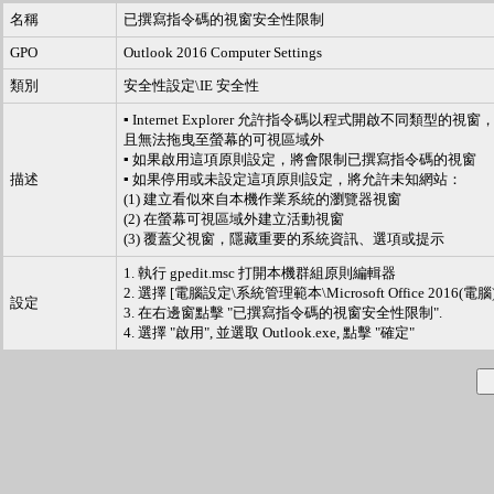
名稱
已撰寫指令碼的視窗安全性限制
GPO
Outlook 2016 Computer Settings
類別
安全性設定\IE 安全性
▪ Internet Explorer 允許指令碼以程式開啟
且無法拖曳至螢幕的可視區域外
▪ 如果啟用這項原則設定，將會限制已撰寫指令碼的視窗
描述
▪ 如果停用或未設定這項原則設定，將允許未知網站：
(1) 建立看似來自本機作業系統的瀏覽器視窗
(2) 在螢幕可視區域外建立活動視窗
(3) 覆蓋父視窗，隱藏重要的系統資訊、選項或提示
1. 執行 gpedit.msc 打開本機群組原則編輯器
2. 選擇 [電腦設定\系統管理範本\Microsoft Office 2016(
設定
3. 在右邊窗點擊 "已撰寫指令碼的視窗安全性限制".
4. 選擇 "啟用", 並選取 Outlook.exe, 點擊 "確定"