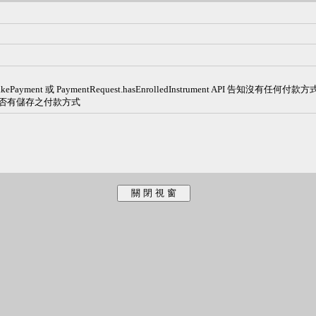
yment 或 PaymentRequest.hasEnrolledInstrument API 告知沒有任何付款
是否有儲存之付款方式