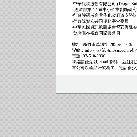
‧中華龍網股份有限公司 (DragonSof
經濟部第 12 屆中小企業創新研
‧行政院研考會電子化政府資安諮
‧行政院資安共同規範審查委員
‧中華民國資訊軟體協會資安促進
‧台灣隱私權顧問協會會員
地址: 新竹市草漯街 205 巷 17 號
聯絡：info 小老鼠 4mosan.com 或 4
電話: 03-518-2030
聯絡請優先以 email 聯絡，並
本公司以產品研發為主，電話很少