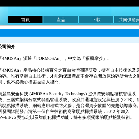
首頁
產品
下載
共同供應
公司簡介
「4MOSAn」源於「FORMOSAn」，中文為「福爾摩沙」。
「4MOSAn」產品核心技術百分之百由台灣團隊研發，擁有自主技術以及
始碼。唯有掌握自主技術，才能夠保證產品不會存在開放原始碼所包含之
洞，也不必擔心檔案被嵌入後門。
美麗島安全科技 (4MOSAn Security Technology) 提供資安弱點稽核管理系
統、三層式架構分散式弱點管理系統、政府共通組態設定與檢測 (GCB)、
站弱點掃描系統、網站應用程式防火牆，是台灣資安軟體的先趨領導廠商
研發團隊開發台灣第一個自主技術的商業弱點掃描系統，2012 年加入
IPv4/IPv6 雙協定以及智能化掃描功能，擁有多項獨家的弱點檢測技術。