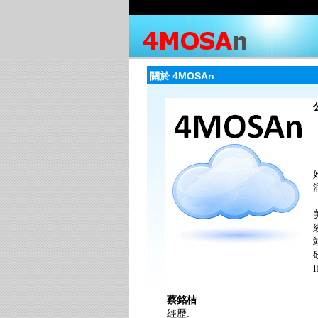
關於 4MOSAn
蔡銘桔
經歷: