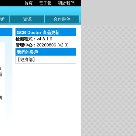
首頁
電子報
關於我們
契約
資源
合作夥伴
GCB Doctor 產品更新
檢測程式：
v4.8.1.6
管理中心：
20260806 (v2.0)
【總統府】
我們的客戶
【經濟部】
【財政部】
原
漏
【教育部】
【衛生福利部】
【司法院】
【考試院】
網
。
【交通部觀光局】
【台灣中油】
【台灣電力】
【臺灣菸酒】
【中央氣象局】